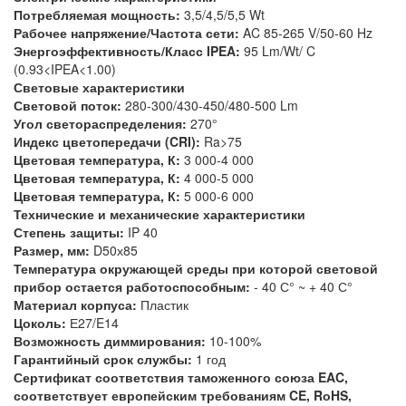
Потребляемая мощность:
3,5/4,5/5,5 Wt
Рабочее напряжение/Частота сети:
AC 85-265 V/50-60 Hz
Энергоэффективность/Класс IPEA:
95 Lm/Wt/ C
(0.93<IPEA<1.00)
Световые характеристики
Световой поток:
280-300/430-450/480-500 Lm
Угол светораспределения:
270°
Индекс цветопередачи (CRI):
Ra>75
Цветовая температура, К:
3 000-4 000
Цветовая температура, К:
4 000-5 000
Цветовая температура, К:
5 000-6 000
Технические и механические характеристики
Степень защиты:
IP 40
Размер, мм:
D50х85
Температура окружающей среды при которой световой
прибор остается работоспособным:
- 40 С° ~ + 40 С°
Материал корпуса:
Пластик
Цоколь:
Е27/E14
Возможность диммирования:
10-100%
Гарантийный срок службы:
1 год
Сертификат соответствия таможенного союза EAC,
соответствует европейским требованиям CE, RоHS,