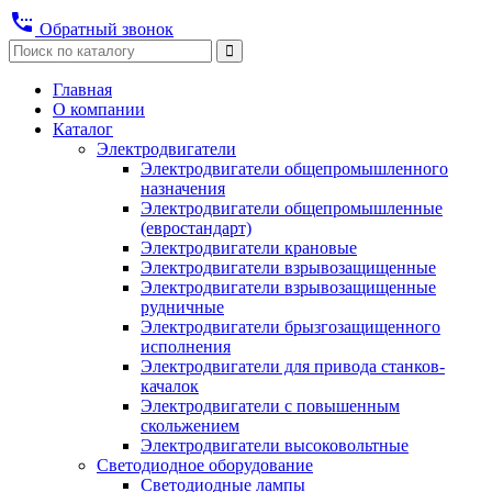
settings_phone
Обратный звонок
Главная
О компании
Каталог
Электродвигатели
Электродвигатели общепромышленного
назначения
Электродвигатели общепромышленные
(евростандарт)
Электродвигатели крановые
Электродвигатели взрывозащищенные
Электродвигатели взрывозащищенные
рудничные
Электродвигатели брызгозащищенного
исполнения
Электродвигатели для привода станков-
качалок
Электродвигатели с повышенным
скольжением
Электродвигатели высоковольтные
Светодиодное оборудование
Светодиодные лампы