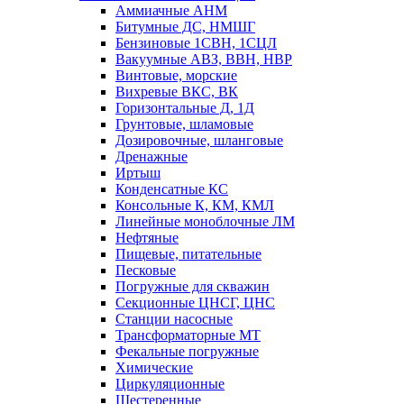
Аммиачные АНМ
Битумные ДС, НМШГ
Бензиновые 1СВН, 1СЦЛ
Вакуумные АВЗ, ВВН, НВР
Винтовые, морские
Вихревые ВКС, ВК
Горизонтальные Д, 1Д
Грунтовые, шламовые
Дозировочные, шланговые
Дренажные
Иртыш
Конденсатные КС
Консольные К, КМ, КМЛ
Линейные моноблочные ЛМ
Нефтяные
Пищевые, питательные
Песковые
Погружные для скважин
Секционные ЦНСГ, ЦНС
Станции насосные
Трансформаторные МТ
Фекальные погружные
Химические
Циркуляционные
Шестеренные