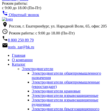
Режим работы:
с 9:00 до 18.00 (Пн-Пт)
settings_phone
Обратный звонок
place
Россия, г. Екатеринбург, ул. Народной Воли, 65, офис 205
access_time
Режим работы: с 9:00 до 18.00 (Пн-Пт)
phone
8 800 250 89 79
email
noris_zar@bk.ru
Главная
О компании
Каталог
Электродвигатели
Электродвигатели общепромышленного
назначения
Электродвигатели общепромышленные
(евростандарт)
Электродвигатели крановые
Электродвигатели взрывозащищенные
Электродвигатели взрывозащищенные
рудничные
Электродвигатели брызгозащищенного