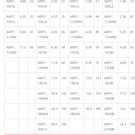
АИРС
4,80
26
АИРС
3,20
23
АИРС
2,60
27
АИРС
1,60
24
100S2
100S4
100L6
100L8
АИРС
6,30
32
АИРС
4,25
29
АИРС
3,40
44
АИРС
2,50
42
100L2
100L4
112MA6
112MA8
АИРС
8,00
41
АИРС
6,00
46
АИРС
4,20
49
АИРС
3,20
49
112M2
112M4
112MB6
112MB8
АИРС
11,0
69
АИРС
8,50
54
АИРС
6,30
59
АИРС
4,50
63
132M2
132S4
132S6
132S8
-
-
-
АИРС
11,8
66
АИРС
8,50
73
АИРС
6,00
73
132M4
132M6
132M8
-
-
-
АИРС
17,0
120
АИРС
12,0
125
АИРС
7,50
12
160S4
160S6
160S8
-
-
-
АИРС
20,0
145
АИРС
16,0
155
АИРС
11,0
15
160M4
160M6
160M8
-
-
-
АИРС
26,5
190
АИРС
18,5
180
АИРС
15,0
18
180M4
180M6
180M8
-
-
-
АИРС
40,0
260
-
-
-
АИРС
26,5
34
200L4
225M8