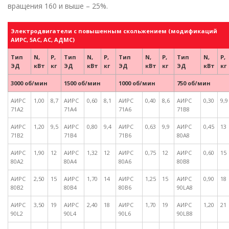
вращения 160 и выше – 25%.
Электродвигатели с повышенным скольжением (модификаций
АИРС, 5АС, АС, АДМС)
Тип
N,
P,
Тип
N,
P,
Тип
N,
P,
Тип
N,
P,
ЭД
кВт
кг
ЭД
кВт
кг
ЭД
кВт
кг
ЭД
кВт
кг
3000 об/мин
1500 об/мин
1000 об/мин
750 об/мин
АИРС
1,00
8,7
АИРС
0,60
8,1
АИРС
0,40
8,6
АИРС
0,30
9,9
71A2
71A4
71A6
71B8
АИРС
1,20
9,5
АИРС
0,80
9,4
АИРС
0,63
9,9
АИРС
0,45
13
71B2
71B4
71B6
80A8
АИРС
1,90
12
АИРС
1,32
12
АИРС
0,75
12
АИРС
0,60
15
80A2
80A4
80A6
80B8
АИРС
2,50
15
АИРС
1,70
14
АИРС
1,25
15
АИРС
0,90
18
80B2
80B4
80B6
90LA8
АИРС
3,50
19
АИРС
2,40
18
АИРС
1,70
19
АИРС
1,20
21
90L2
90L4
90L6
90LB8