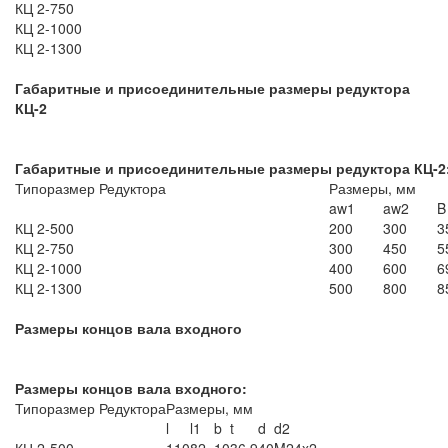
КЦ 2-750
КЦ 2-1000
КЦ 2-1300
Габаритные и присоединительные размеры редуктора
КЦ-2
Габаритные и присоединительные размеры редуктора КЦ-2
Типоразмер Редуктора
Размеры, мм
aw1
aw2
B
КЦ 2-500
200
300
3
КЦ 2-750
300
450
5
КЦ 2-1000
400
600
6
КЦ 2-1300
500
800
8
Размеры концов вала входного
Размеры концов вала входного:
Типоразмер Редуктора
Размеры, мм
l
l1
b
t
d
d2