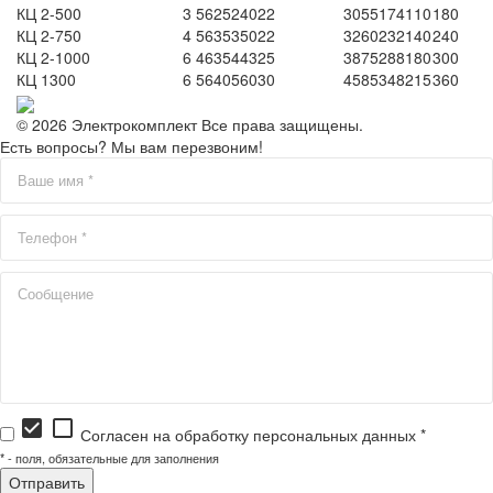
КЦ 2-500
3
56
25
240
22
30
55
174
110
180
КЦ 2-750
4
56
35
350
22
32
60
232
140
240
КЦ 2-1000
6
46
35
443
25
38
75
288
180
300
КЦ 1300
6
56
40
560
30
45
85
348
215
360
© 2026 Электрокомплект Все права защищены.
Есть вопросы? Мы вам перезвоним!
check_box
check_box_outline_blank
Согласен на обработку персональных данных *
*
- поля, обязательные для заполнения