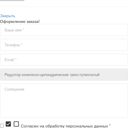
Закрыть
Оформление заказа!
check_box
check_box_outline_blank
Согласен на обработку персональных данных *