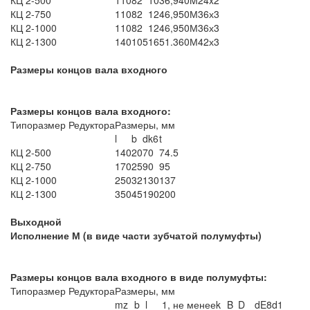
КЦ 2-500
110
82
10
36,9
40
M24x2
КЦ 2-750
110
82
12
46,9
50
М36х3
КЦ 2-1000
110
82
12
46,9
50
М36х3
КЦ 2-1300
140
105
16
51.3
60
М42х3
Размеры концов вала входного
Размеры концов вала входного:
Типоразмер Редуктора
Размеры, мм
l
b
dk6
t
КЦ 2-500
140
20
70
74.5
КЦ 2-750
170
25
90
95
КЦ 2-1000
250
32
130
137
КЦ 2-1300
350
45
190
200
Выходной
Исполнение М (в виде части зубчатой полумуфты)
Размеры концов вала входного в виде полумуфты:
Типоразмер Редуктора
Размеры, мм
m
z
b
l
1, не менее
k
B
D
dE8
d1