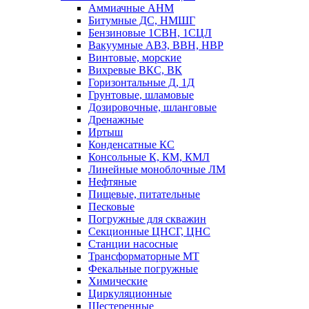
Аммиачные АНМ
Битумные ДС, НМШГ
Бензиновые 1СВН, 1СЦЛ
Вакуумные АВЗ, ВВН, НВР
Винтовые, морские
Вихревые ВКС, ВК
Горизонтальные Д, 1Д
Грунтовые, шламовые
Дозировочные, шланговые
Дренажные
Иртыш
Конденсатные КС
Консольные К, КМ, КМЛ
Линейные моноблочные ЛМ
Нефтяные
Пищевые, питательные
Песковые
Погружные для скважин
Секционные ЦНСГ, ЦНС
Станции насосные
Трансформаторные МТ
Фекальные погружные
Химические
Циркуляционные
Шестеренные