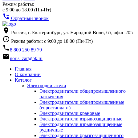
Режим работы:
с 9:00 до 18.00 (Пн-Пт)
settings_phone
Обратный звонок
place
Россия, г. Екатеринбург, ул. Народной Воли, 65, офис 205
access_time
Режим работы: с 9:00 до 18.00 (Пн-Пт)
phone
8 800 250 89 79
email
noris_zar@bk.ru
Главная
О компании
Каталог
Электродвигатели
Электродвигатели общепромышленного
назначения
Электродвигатели общепромышленные
(евростандарт)
Электродвигатели крановые
Электродвигатели взрывозащищенные
Электродвигатели взрывозащищенные
рудничные
Электродвигатели брызгозащищенного