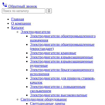
settings_phone
Обратный звонок
Главная
О компании
Каталог
Электродвигатели
Электродвигатели общепромышленного
назначения
Электродвигатели общепромышленные
(евростандарт)
Электродвигатели крановые
Электродвигатели взрывозащищенные
Электродвигатели взрывозащищенные
рудничные
Электродвигатели брызгозащищенного
исполнения
Электродвигатели для привода станков-
качалок
Электродвигатели с повышенным
скольжением
Электродвигатели высоковольтные
Светодиодное оборудование
Светодиодные лампы