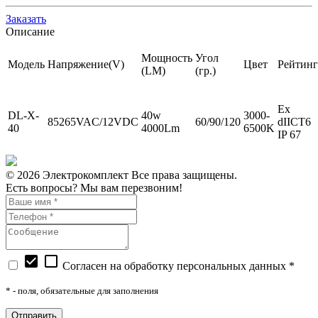
Заказать
Описание
Мощность
Угол
Модель
Напряжение(V)
Цвет
Рейтинг
(LM)
(гр.)
Ex
DL-X-
40w
3000-
85265VAC/12VDC
60/90/120
dIICT6
40
4000Lm
6500K
IP 67
© 2026 Электрокомплект Все права защищены.
Есть вопросы? Мы вам перезвоним!
check_box
check_box_outline_blank
Согласен на обработку персональных данных *
*
- поля, обязательные для заполнения