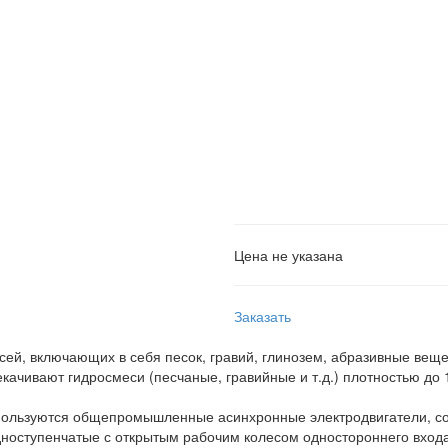
Цена не указана
Заказать
ей, включающих в себя песок, гравий, глинозем, абразивные веще
екачивают гидросмеси (песчаные, гравийные и т.д.) плотностью до
спользуются общепромышленные асинхронные электродвигатели, со
дноступенчатые с открытым рабочим колесом одностороннего вход