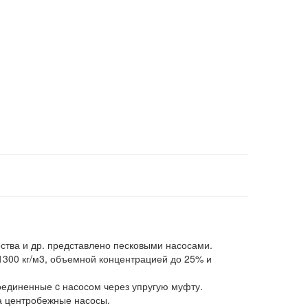
ства и др. представлено песковыми насосами.
 1300 кг/м3, объемной концентрацией до 25% и
единенные c насосом через упругую муфту.
а центробежные насосы.