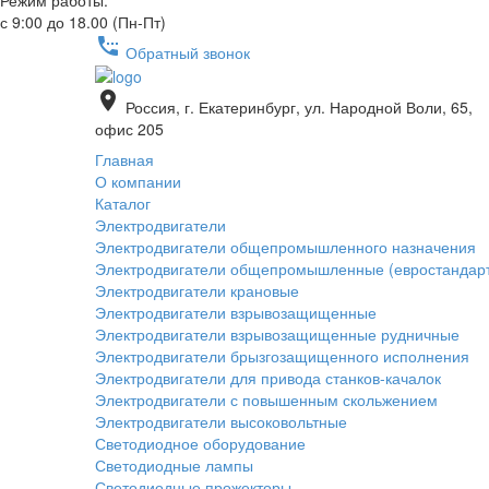
Режим работы:
с 9:00 до 18.00 (Пн-Пт)
settings_phone
Обратный звонок
place
Россия, г. Екатеринбург, ул. Народной Воли, 65,
офис 205
Главная
О компании
Каталог
Электродвигатели
Электродвигатели общепромышленного назначения
Электродвигатели общепромышленные (евростандар
Электродвигатели крановые
Электродвигатели взрывозащищенные
Электродвигатели взрывозащищенные рудничные
Электродвигатели брызгозащищенного исполнения
Электродвигатели для привода станков-качалок
Электродвигатели с повышенным скольжением
Электродвигатели высоковольтные
Светодиодное оборудование
Светодиодные лампы
Светодиодные прожекторы