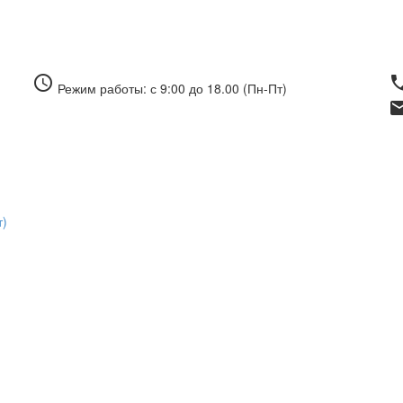
access_time
pho
Режим работы: с 9:00 до 18.00 (Пн-Пт)
ema
т)