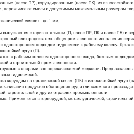
нные (насос ПР), корундированные (насос ПК), из износостойкого 
ти, перекачивают смеси с допустимым максимальным размером тве
ганической связке) - до 1 мм;
ы выпускаются с горизонтальным (П, насос ПР, ПК и насос ПБ) и 
синхронный электродвигатель общепромышленного исполнения сери
 с односторонним подводом гидросмеси к рабочему колесу. Детали 
состойкий чугун (П).
атые с рабочим колесом одностороннего входа, боковым подводо
еской и строительной промышленности.
ружные с опорами вне перекачиваемой жидкости. Предназначены 
ивных гидросмесей.
а корундом на органической связке (ПК) и износостойкий чугун (н
екачивания продуктов обогащения руд и глиноземного производств
ой, строительной и других отраслях промышленности.
ые. Применяются в горнорудной, металлургической, строительной