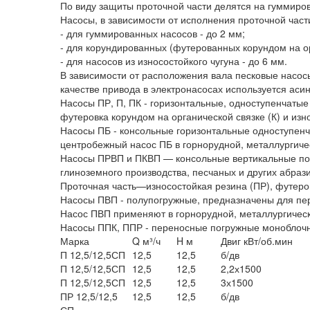
По виду защиты проточной части делятся на гуммирова
Насосы, в зависимости от исполнения проточной час
- для гуммированных насосов - до 2 мм;
- для корундированных (футерованных корундом на ор
- для насосов из износостойкого чугуна - до 6 мм.
В зависимости от расположения вала песковые насос
качестве привода в электронасосах используется а
Насосы ПР, П, ПК - горизонтальные, одноступенчатые
футеровка корундом на органической связке (К) и изно
Насосы ПБ - консольные горизонтальные одноступенч
центробежный насос ПБ в горнорудной, металлургич
Насосы ПРВП и ПКВП — консольные вертикальные пог
глиноземного производства, песчаных и других абраз
Проточная часть—износостойкая резина (ПР), футеровк
Насосы ПВП - полупогружные, предназначены для пер
Насос ПВП применяют в горнорудной, металлургическ
Насосы ППК, ППР - переносные погружные моноблочн
Марка
Q м³/ч
H м
Двиг кВт/об.мин
П 12,5/12,5СП
12,5
12,5
б/дв
П 12,5/12,5СП
12,5
12,5
2,2х1500
П 12,5/12,5СП
12,5
12,5
3х1500
ПР 12,5/12,5
12,5
12,5
б/дв