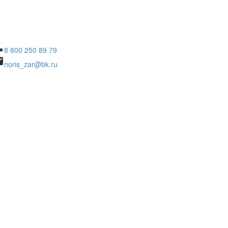
ne
8 800 250 89 79
il
noris_zar@bk.ru