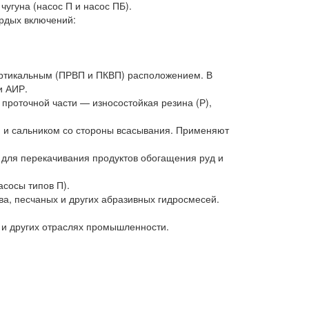
чугуна (насос П и насос ПБ).
рдых включений:
вертикальным (ПРВП и ПКВП) расположением. В
и АИР.
проточной части — износостойкая резина (Р),
м и сальником со стороны всасывания. Применяют
для перекачивания продуктов обогащения руд и
асосы типов П).
а, песчаных и других абразивных гидросмесей.
 и других отраслях промышленности.