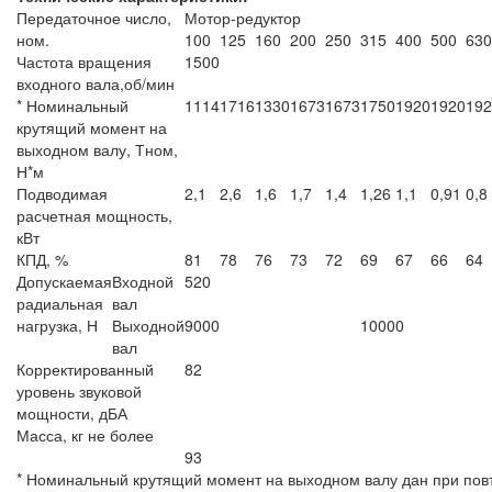
Передаточное число,
Мотор-редуктор
ном.
100
125
160
200
250
315
400
500
630
Частота вращения
1500
входного вала,об/мин
* Номинальный
1114
1716
1330
1673
1673
1750
1920
1920
192
крутящий момент на
выходном валу, Тном,
Н*м
Подводимая
2,1
2,6
1,6
1,7
1,4
1,26
1,1
0,91
0,8
расчетная мощность,
кВт
КПД, %
81
78
76
73
72
69
67
66
64
Допускаемая
Входной
520
радиальная
вал
нагрузка, Н
Выходной
9000
10000
вал
Корректированный
82
уровень звуковой
мощности, дБА
Масса, кг не более
93
* Номинальный крутящий момент на выходном валу дан при по