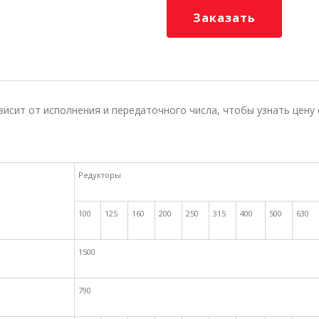
Заказать
исит от исполнения и передаточного числа, чтобы узнать цену
Редукторы
100
125
160
200
250
315
400
500
630
1500
790