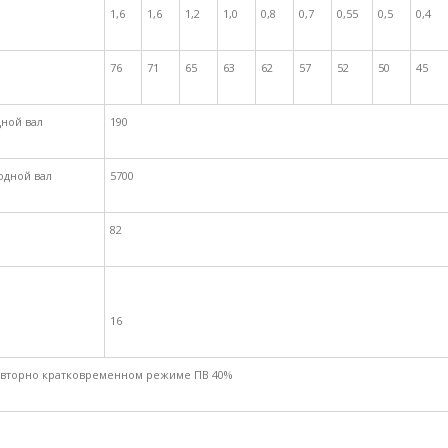
1,6
1,6
1,2
1,0
0,8
0,7
0,55
0,5
0,4
76
71
65
63
62
57
52
50
45
ной вал
190
одной вал
5700
82
16
овторно кратковременном режиме ПВ 40%