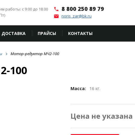
8 800 250 89 79
м работы: с 9:00 до 18.00
phone
Пт)
noris_zar@bk.ru
email
ДОСТАВКА
ПРАЙСЫ
КОНТАКТЫ
ы
Мотор-редуктор МЧ2-100
2-100
Масса:
16 кг.
Цена не указана