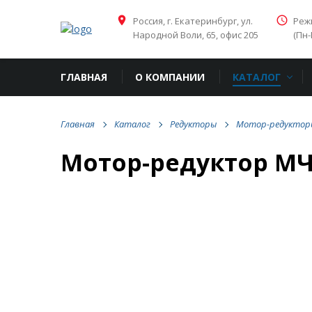
place
access_time
Россия, г. Екатеринбург, ул.
Режи
Народной Воли, 65, офис 205
(Пн-
ГЛАВНАЯ
О КОМПАНИИ
КАТАЛОГ
Главная
Каталог
Редукторы
Мотор-редуктор
Мотор-редуктор МЧ