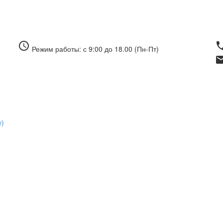
access_time
pho
Режим работы: с 9:00 до 18.00 (Пн-Пт)
ema
т)