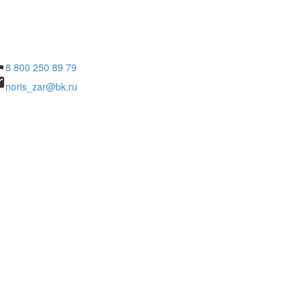
ne
8 800 250 89 79
il
noris_zar@bk.ru