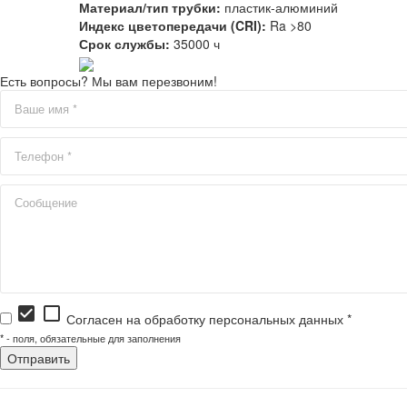
Материал/тип трубки:
пластик-алюминий
Индекс цветопередачи (CRI):
Ra >80
Срок службы:
35000 ч
Есть вопросы? Мы вам перезвоним!
check_box
check_box_outline_blank
Согласен на обработку персональных данных *
*
- поля, обязательные для заполнения