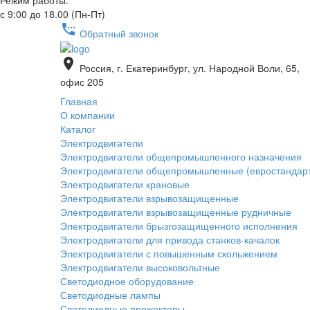
Режим работы:
с 9:00 до 18.00 (Пн-Пт)
settings_phone
Обратный звонок
place
Россия, г. Екатеринбург, ул. Народной Воли, 65,
офис 205
Главная
О компании
Каталог
Электродвигатели
Электродвигатели общепромышленного назначения
Электродвигатели общепромышленные (евростандар
Электродвигатели крановые
Электродвигатели взрывозащищенные
Электродвигатели взрывозащищенные рудничные
Электродвигатели брызгозащищенного исполнения
Электродвигатели для привода станков-качалок
Электродвигатели с повышенным скольжением
Электродвигатели высоковольтные
Светодиодное оборудование
Светодиодные лампы
Светодиодные прожекторы