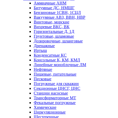
Аммиачные АНМ
Битумные ДС, НМШГ
Бензиновые 1СВН, 1СЦЛ
Вакуумные АВЗ, ВВН, НВР
Винтовые, морские
Вихревые ВКС, ВК
Горизонтальные Д, 1Д
Грунтовые, шламовые
Дозировочные, шланговые
Дренажные
Иртыш
Конденсатные КС
Консольные К, КМ, КМЛ
Линейные моноблочные ЛМ
Нефтяные
Пищевые, питательные
Песковые
Погружные для скважин
Секционные ЦНСГ, ЦНС
Станции насосные
Трансформаторные МТ
Фекальные погружные
Химические
Циркуляционные
Шестеренные