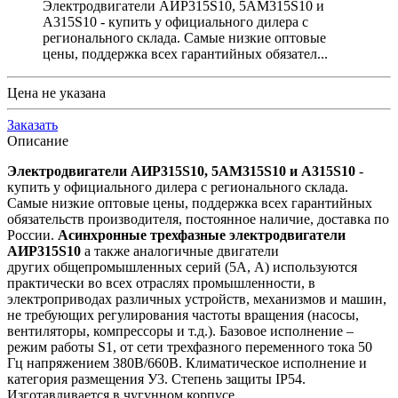
Электродвигатели АИР315S10, 5АМ315S10 и
А315S10 - купить у официального дилера с
регионального склада. Самые низкие оптовые
цены, поддержка всех гарантийных обязател...
Цена не указана
Заказать
Описание
Электродвигатели АИР315S10, 5АМ315S10 и А315S10
-
купить у официального дилера с регионального склада.
Самые низкие оптовые цены, поддержка всех гарантийных
обязательств производителя, постоянное наличие, доставка по
России.
Асинхронные трехфазные электродвигатели
АИР315S10
а также аналогичные двигатели
других общепромышленных серий (5А, А) используются
практически во всех отраслях промышленности, в
электроприводах различных устройств, механизмов и машин,
не требующих регулирования частоты вращения (насосы,
вентиляторы, компрессоры и т.д.). Базовое исполнение –
режим работы S1, от сети трехфазного переменного тока 50
Гц напряжением 380В/660В. Климатическое исполнение и
категория размещения У3. Степень защиты IP54.
Изготавливается в чугунном корпусе.