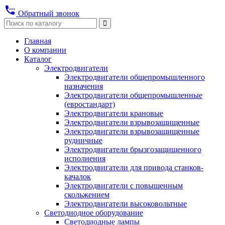
settings_phone
Обратный звонок
Главная
О компании
Каталог
Электродвигатели
Электродвигатели общепромышленного
назначения
Электродвигатели общепромышленные
(евростандарт)
Электродвигатели крановые
Электродвигатели взрывозащищенные
Электродвигатели взрывозащищенные
рудничные
Электродвигатели брызгозащищенного
исполнения
Электродвигатели для привода станков-
качалок
Электродвигатели с повышенным
скольжением
Электродвигатели высоковольтные
Светодиодное оборудование
Светодиодные лампы