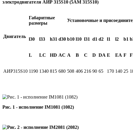
электродвигателя АИР 315S10 (5АМ 315S10)
Габаритные
Установочные и присоединит
размеры
Двигатель
l30
l33
h31
d
30
b10
l10
l31
d1
d2
l1
l2
b1
b
L
LC
HD
AC
A
B
C
D
DА
E
ЕА
F
F
АИР315S10
1190
1340
815
680
508
406
216
90
65
170
140
25
1
Рис. 1 - исполнение IM1081 (1082)