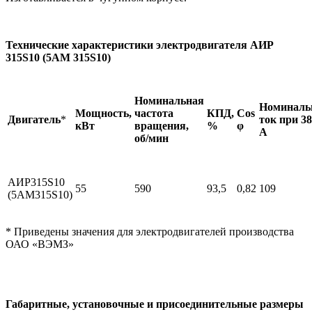
Технические характеристики электродвигателя АИР
315S10 (5АМ 315S10)
Номинальная
Номинал
Мощность,
частота
КПД,
Cos
Двигатель
*
ток при 3
кВт
вращения,
%
φ
А
об/мин
АИР315S10
55
590
93,5
0,82
109
(5АМ315S10)
* Приведены значения для электродвигателей производства
ОАО «ВЭМЗ»
Габаритные, установочные и присоединительные размеры