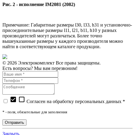
Рис. 2 - исполнение IM2081 (2082)
Примечание: Габаритные размеры l30, l33, h31 и установочно-
присоединительные размеры l11, l21, b11, h10 у разных
производителей могут различаться. Более точно
вышеуказанные размеры у каждого производителя можно
найти в соответствующем каталоге продукции.
© 2026 Электрокомплект Все права защищены.
Есть вопросы? Мы вам перезвоним!
check_box
check_box_outline_blank
Согласен на обработку персональных данных *
*
- поля, обязательные для заполнения
Закрыть