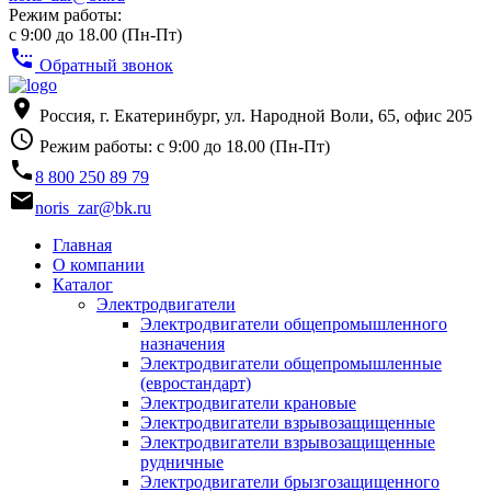
Режим работы:
с 9:00 до 18.00 (Пн-Пт)
settings_phone
Обратный звонок
place
Россия, г. Екатеринбург, ул. Народной Воли, 65, офис 205
access_time
Режим работы: с 9:00 до 18.00 (Пн-Пт)
phone
8 800 250 89 79
email
noris_zar@bk.ru
Главная
О компании
Каталог
Электродвигатели
Электродвигатели общепромышленного
назначения
Электродвигатели общепромышленные
(евростандарт)
Электродвигатели крановые
Электродвигатели взрывозащищенные
Электродвигатели взрывозащищенные
рудничные
Электродвигатели брызгозащищенного