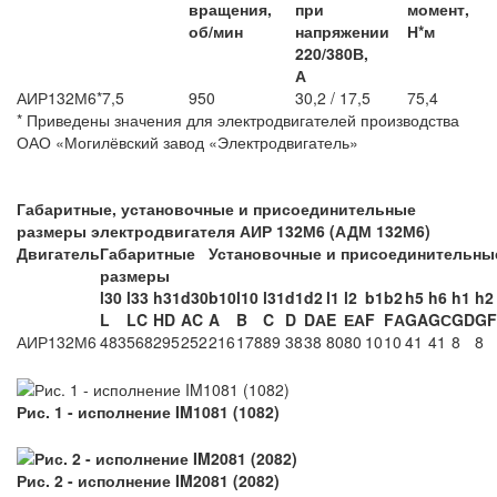
вращения,
при
момент,
об/мин
напряжении
Н*м
220/380В,
А
АИР132М6*
7,5
950
30,2 / 17,5
75,4
* Приведены значения для электродвигателей производства
ОАО «Могилёвский завод «Электродвигатель»
Габаритные, установочные и присоединительные
размеры электродвигателя АИР 132М6 (АДМ 132М6)
Двигатель
Габаритные
Установочные и присоединительны
размеры
l30
l33
h31
d
30
b10
l10
l31
d1
d2
l1
l2
b1
b2
h5
h6
h1
h
2
L
LC
HD
AC
A
B
C
D
DА
E
ЕА
F
FА
GA
GС
GD
GF
АИР132М6
483
568
295
252
216
178
89
38
38
80
80
10
10
41
41
8
8
Рис. 1 - исполнение IM1081 (1082)
Рис. 2 - исполнение IM2081 (2082)