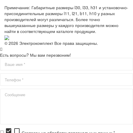
Примечание: Габаритные размеры l30, l33, h31 и установочно-
присоединительные размеры l11, l21, b11, h10 у разных
производителей могут различаться. Более точно
вышеуказанные размеры у каждого производителя можно
найти в соответствующем каталоге продукции.
© 2026 Электрокомплект Все права защищены.
Есть вопросы? Мы вам перезвоним!
check_box
check_box_outline_blank
Согласен на обработку персональных данных *