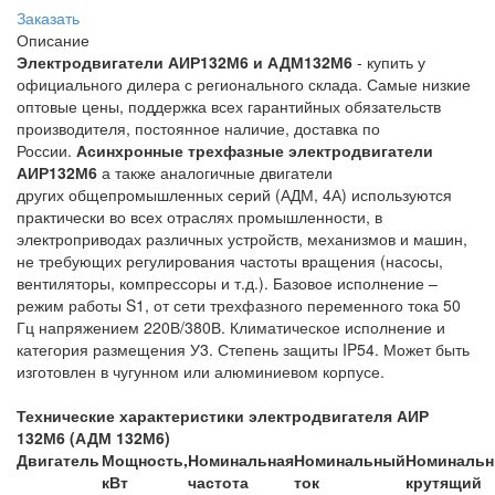
Заказать
Описание
Электродвигатели АИР132М6 и АДМ132М6
- купить у
официального дилера с регионального склада. Самые низкие
оптовые цены, поддержка всех гарантийных обязательств
производителя, постоянное наличие, доставка по
России.
Асинхронные трехфазные электродвигатели
АИР132М6
а также аналогичные двигатели
других общепромышленных серий (АДМ, 4А) используются
практически во всех отраслях промышленности, в
электроприводах различных устройств, механизмов и машин,
не требующих регулирования частоты вращения (насосы,
вентиляторы, компрессоры и т.д.). Базовое исполнение –
режим работы S1, от сети трехфазного переменного тока 50
Гц напряжением 220В/380В. Климатическое исполнение и
категория размещения У3. Степень защиты IP54. Может быть
изготовлен в чугунном или алюминиевом корпусе.
Технические характеристики электродвигателя АИР
132М6 (АДМ 132М6)
Двигатель
Мощность,
Номинальная
Номинальный
Номиналь
кВт
частота
ток
крутящий