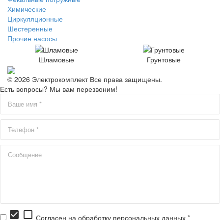
Химические
Циркуляционные
Шестеренные
Прочие насосы
Шламовые
Грунтовые
© 2026 Электрокомплект Все права защищены.
Есть вопросы? Мы вам перезвоним!
check_box
check_box_outline_blank
Согласен на обработку персональных данных *