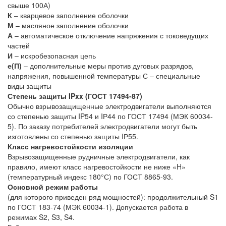
свыше 100А)
К
– кварцевое заполнение оболочки
М
– масляное заполнение оболочки
А
– автоматическое отключение напряжения с токоведущих
частей
И
– искробезопасная цепь
е(П)
– дополнительные меры против дуговых разрядов,
напряжения, повышенной температуры С – специальные
виды защиты
Степень защиты IPxx (ГОСТ 17494-87)
Обычно взрывозащищенные электродвигатели выполняются
со степенью защиты IP54 и IР44 по ГОСТ 17494 (МЭК 60034-
5). По заказу потребителей электродвигатели могут быть
изготовлены со степенью защиты IР55.
Класс нагревостойкости изоляции
Взрывозащищенные рудничные электродвигатели, как
правило, имеют класс нагревостойкости не ниже «H»
(температурный индекс 180°С) по ГОСТ 8865-93.
Основной режим работы
(для которого приведен ряд мощностей): продолжительный S1
по ГОСТ 183-74 (МЭК 60034-1). Допускается работа в
режимах S2, S3, S4.