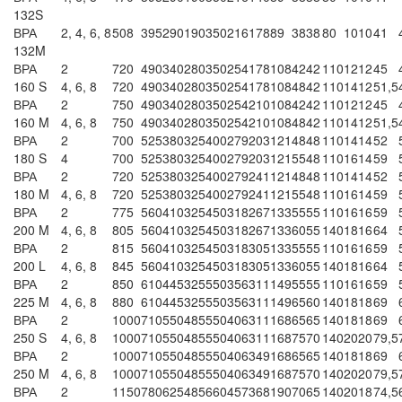
132S
ВРА
2, 4, 6, 8
508
395
290
190
350
216
178
89
38
38
80
10
10
41
132M
ВРА
2
720
490
340
280
350
254
178
108
42
42
110
12
12
45
160 S
4, 6, 8
720
490
340
280
350
254
178
108
48
42
110
14
12
51,5
ВРА
2
750
490
340
280
350
254
210
108
42
42
110
12
12
45
160 M
4, 6, 8
750
490
340
280
350
254
210
108
48
42
110
14
12
51,5
ВРА
2
700
525
380
325
400
279
203
121
48
48
110
14
14
52
180 S
4
700
525
380
325
400
279
203
121
55
48
110
16
14
59
ВРА
2
720
525
380
325
400
279
241
121
48
48
110
14
14
52
180 M
4, 6, 8
720
525
380
325
400
279
241
121
55
48
110
16
14
59
ВРА
2
775
560
410
325
450
318
267
133
55
55
110
16
16
59
200 M
4, 6, 8
805
560
410
325
450
318
267
133
60
55
140
18
16
64
ВРА
2
815
560
410
325
450
318
305
133
55
55
110
16
16
59
200 L
4, 6, 8
845
560
410
325
450
318
305
133
60
55
140
18
16
64
ВРА
2
850
610
445
325
550
356
311
149
55
55
110
16
16
59
225 M
4, 6, 8
880
610
445
325
550
356
311
149
65
60
140
18
18
69
ВРА
2
1000
710
550
485
550
406
311
168
65
65
140
18
18
69
250 S
4, 6, 8
1000
710
550
485
550
406
311
168
75
70
140
20
20
79,5
ВРА
2
1000
710
550
485
550
406
349
168
65
65
140
18
18
69
250 M
4, 6, 8
1000
710
550
485
550
406
349
168
75
70
140
20
20
79,5
ВРА
2
1150
780
625
485
660
457
368
190
70
65
140
20
18
74,5