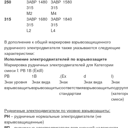
250
3АВР
1480
3АВР
1580
315
315
M2
M4
315
3АВР
1680
3АВР
1840
315
315
L2
L4
В дополнение к общей маркировке взрывозащищенного
рудничного электродвигателя также указываются следующие
характеристики:
Исполнение электродвигателей по взрывозащите
Маркировка рудничных электродвигателей для Категории
смеси I: РВ 1В (ExdI)
PB
1B
.(Ex
d
I)
Знак уровня
Знак вида
Знак
Знак вида
Знак
взрывозащиты
взрывозащиты
соответствия
взрывозащиты
подгруп
стандартам
(категор
смеси)
Рудничные электродвигатели по уровню взрывозащиты:
РН
– рудничные нормальные электродвигатели (не
взрывозащищенные)
РП
– рудничные электродвигатели повышенной надежности