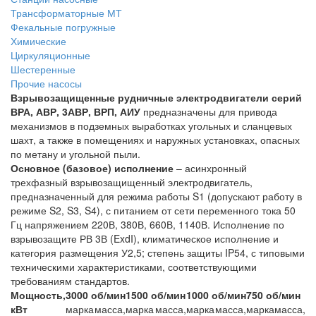
Трансформаторные МТ
Фекальные погружные
Химические
Циркуляционные
Шестеренные
Прочие насосы
Взрывозащищенные рудничные электродвигатели серий
ВРА, АВР, 3АВР, ВРП, АИУ
предназначены для привода
механизмов в подземных выработках угольных и сланцевых
шахт, а также в помещениях и наружных установках, опасных
по метану и угольной пыли.
Основное (базовое) исполнение
– асинхронный
трехфазный взрывозащищенный электродвигатель,
предназначенный для режима работы S1 (допускают работу в
режиме S2, S3, S4), с питанием от сети переменного тока 50
Гц напряжением 220В, 380В, 660В, 1140В. Исполнение по
взрывозащите РВ 3В (ExdI), климатическое исполнение и
категория размещения У2,5; степень защиты IP54, с типовыми
техническими характеристиками, соответствующими
требованиям стандартов.
Мощность,
3000 об/мин
1500 об/мин
1000 об/мин
750 об/мин
кВт
марка
масса,
марка
масса,
марка
масса,
марка
масса,