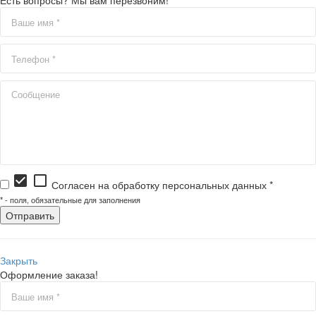
Есть вопросы? Мы вам перезвоним!
check_box
check_box_outline_blank
Согласен на обработку персональных данных *
*
- поля, обязательные для заполнения
Закрыть
Оформление заказа!