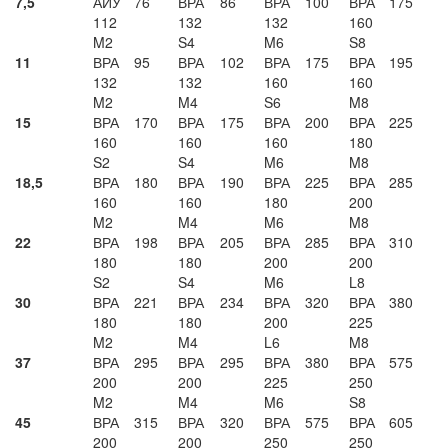
7,5
АИУ
76
ВРА
86
ВРА
100
ВРА
175
112
132
132
160
M2
S4
M6
S8
11
ВРА
95
ВРА
102
ВРА
175
ВРА
195
132
132
160
160
M2
M4
S6
M8
15
ВРА
170
ВРА
175
ВРА
200
ВРА
225
160
160
160
180
S2
S4
M6
M8
18,5
ВРА
180
ВРА
190
ВРА
225
ВРА
285
160
160
180
200
M2
M4
M6
M8
22
ВРА
198
ВРА
205
ВРА
285
ВРА
310
180
180
200
200
S2
S4
M6
L8
30
ВРА
221
ВРА
234
ВРА
320
ВРА
380
180
180
200
225
M2
M4
L6
M8
37
ВРА
295
ВРА
295
ВРА
380
ВРА
575
200
200
225
250
M2
M4
M6
S8
45
ВРА
315
ВРА
320
ВРА
575
ВРА
605
200
200
250
250