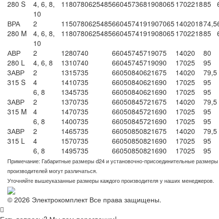
280 S
4, 6, 8,
1180
780
625
485
660
457
368
190
80
65
170
22
18
85
10
ВРА
2
1150
780
625
485
660
457
419
190
70
65
140
20
18
74,5
280 M
4, 6, 8,
1180
780
625
485
660
457
419
190
80
65
170
22
18
85
10
АВР
2
1280
740
660
457
457
190
75
140
20
80
280 L
4, 6, 8
1310
740
660
457
457
190
90
170
25
95
3АВР
2
1315
735
660
508
406
216
75
140
20
79,5
315 S
4
1410
735
660
508
406
216
90
170
25
95
6, 8
1345
735
660
508
406
216
90
170
25
95
3АВР
2
1370
735
660
508
457
216
75
140
20
79,5
315 M
4
1470
735
660
508
457
216
90
170
25
95
6, 8
1400
735
660
508
457
216
90
170
25
95
3АВР
2
1465
735
660
508
508
216
75
140
20
79,5
315 L
4
1570
735
660
508
508
216
90
170
25
95
6, 8
1495
735
660
508
508
216
90
170
25
95
Примечание: Габаритные размеры d24 и установочно-присоединительные размеры d
производителей могут различаться.
Уточняйте вышеуказанные размеры каждого производителя у наших менеджеров.
© 2026 Электрокомплект Все права защищены.