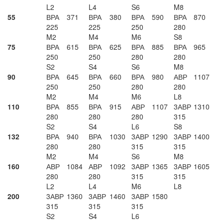
L2
L4
S6
M8
55
ВРА
371
ВРА
380
ВРА
590
ВРА
870
225
225
250
280
M2
M4
M6
S8
75
ВРА
615
ВРА
625
ВРА
885
ВРА
965
250
250
280
280
S2
S4
S6
M8
90
ВРА
645
ВРА
660
ВРА
980
АВР
1107
250
250
280
280
M2
M4
M6
L8
110
ВРА
855
ВРА
915
АВР
1107
3АВР
1310
280
280
280
315
S2
S4
L6
S8
132
ВРА
940
ВРА
1030
3АВР
1290
3АВР
1400
280
280
315
315
M2
M4
S6
M8
160
АВР
1084
АВР
1092
3АВР
1365
3АВР
1605
280
280
315
315
L2
L4
M6
L8
200
3АВР
1360
3АВР
1460
3АВР
1580
315
315
315
S2
S4
L6