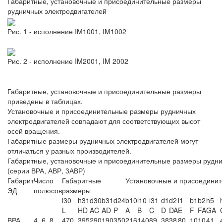
Габаритные, установочные и присоединительные размеры
рудничных электродвигателей
Рис. 1 - исполнение IM1001, IM1002
Рис. 2 - исполнение IM2001, IM 2002
Габаритные, установочные и присоединительные размеры
приведены в таблицах.
Установочные и присоединительные размеры рудничных
электродвигателей совпадают для соответствующих высот
осей вращения.
Габаритные размеры рудничных электродвигателей могут
отличаться у разных производителей.
Габаритные, установочные и присоединительные размеры рудни
(серии ВРА, АВР, 3АВР)
Габарит
Число
Габаритные
Установочные и присоедини
ЭД
полюсов
размеры
l30
h31
d30
b31
d24
b10
l10
l31
d1
d2
l1
b1
b2
h5
L
HD
AC
AD
P
A
B
C
D
DA
E
F
FA
GA
ВРА
4, 6, 8
470
395
290
190
350
216
140
89
38
38
80
10
10
41